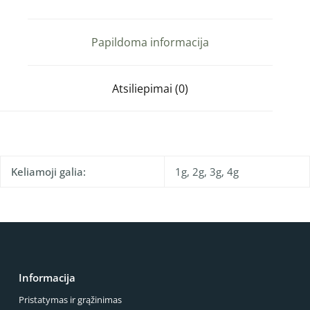
Papildoma informacija
Atsiliepimai (0)
Keliamoji galia:
1g, 2g, 3g, 4g
Informacija
Pristatymas ir grąžinimas