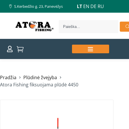
LT
EN
DE
RU
S.Kerbedžio g. 23, Panevėžys
Pradžia
Plūdinė žvejyba
Atora Fishing fiksuojama plūdė 4450