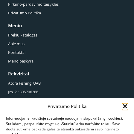
Pirkimo-pardavimo taisyklės
Privatumo Politika
Meniu
Prekių katalogas
Apie mus
Kontaktai
Mano paskyra
Rekvizitai
Atora Fishing, UAB
Įm. k.: 305706286
PVM mok. k.: LT100013857614
Privatumo Politika
Reg. Adresas.: Sirupio g. 49-43, Panevėžys
Informuojame, kad šioje svetainėje naudojami slapukai (angl. cookies).
Mus galite rasti
Sutikdami, paspauskite mygtuką „Sutinku“ arba naršykite toliau. Savo
duotą sutikimą bet kada galėsite atšaukti pakeisdami savo interneto
S.Kerbedžio g. 23, Panevėžys