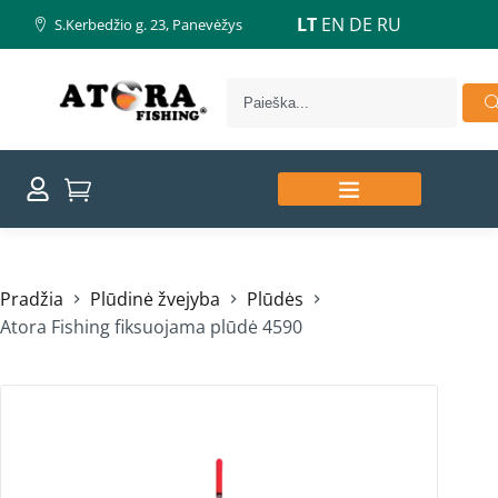
LT
EN
DE
RU
S.Kerbedžio g. 23, Panevėžys
Pradžia
Plūdinė žvejyba
Plūdės
Atora Fishing fiksuojama plūdė 4590