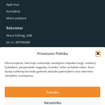
Apie mus
Kontaktai
Mano paskyra
Rekvizitai
Atora Fishing, UAB
Įm. k.: 305706286
PVM mok. k.: LT100013857614
Privatumo Politika
Reg. Adresas.: Sirupio g. 49-43, Panevėžys
Informuojame, kad šioje svetainėje naudojami slapukai (angl. cookies).
Mus galite rasti
Sutikdami, paspauskite mygtuką „Sutinku“ arba naršykite toliau. Savo
duotą sutikimą bet kada galėsite atšaukti pakeisdami savo interneto
S.Kerbedžio g. 23, Panevėžys
naršyklės nustatymus.
+370 678 03089
info@atorafishing.lt
Paskambinkite mums
Konsultacija
Sutinku
Nesutinku