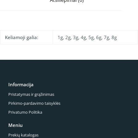
Atsiliepimai (0)
Keliamoji galia:
1g, 2g, 3g, 4g, 5g, 6g, 7g, 8g
Informacija
Pristatymas ir grąžinimas
Pirkimo-pardavimo taisyklės
Privatumo Politika
Meniu
Prekių katalogas