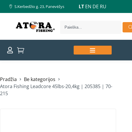
LT
EN
DE
RU
S.Kerbedžio g. 23, Panevėžys
Pradžia
Be kategorijos
Atora Fishing Leadcore 45lbs-20,4kg | 205385 | 70-
215