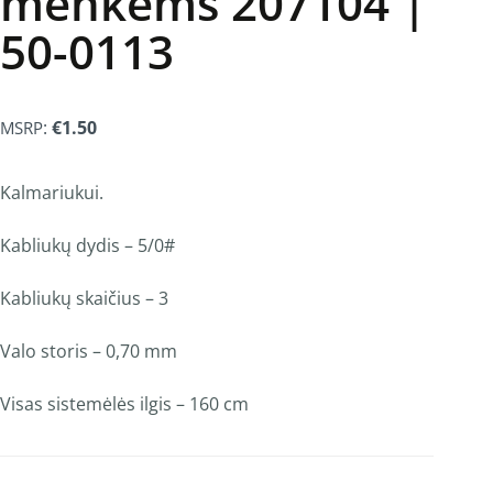
menkėms 207104 |
50-0113
:
€
1.50
MSRP
Kalmariukui.
Kabliukų dydis – 5/0#
Kabliukų skaičius – 3
Valo storis – 0,70 mm
Visas sistemėlės ilgis – 160 cm