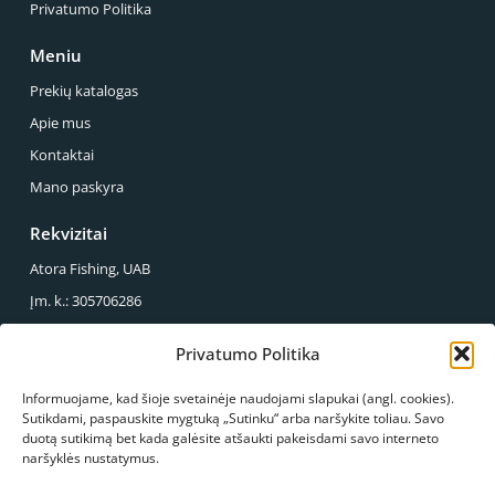
Privatumo Politika
Meniu
Prekių katalogas
Apie mus
Kontaktai
Mano paskyra
Rekvizitai
Atora Fishing, UAB
Įm. k.: 305706286
PVM mok. k.: LT100013857614
Privatumo Politika
Reg. Adresas.: Sirupio g. 49-43, Panevėžys
Informuojame, kad šioje svetainėje naudojami slapukai (angl. cookies).
Mus galite rasti
Sutikdami, paspauskite mygtuką „Sutinku“ arba naršykite toliau. Savo
duotą sutikimą bet kada galėsite atšaukti pakeisdami savo interneto
S.Kerbedžio g. 23, Panevėžys
naršyklės nustatymus.
+370 678 03089
info@atorafishing.lt