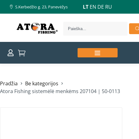
LT
EN
DE
RU
S.Kerbedžio g. 23, Panevėžys
Pradžia
Be kategorijos
Atora Fishing sistemėlė menkėms 207104 | 50-0113