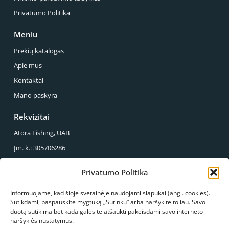
Privatumo Politika
Meniu
Prekių katalogas
Apie mus
Kontaktai
Mano paskyra
Rekvizitai
Atora Fishing, UAB
Įm. k.: 305706286
PVM mok. k.: LT100013857614
Privatumo Politika
Reg. Adresas.: Sirupio g. 49-43, Panevėžys
Informuojame, kad šioje svetainėje naudojami slapukai (angl. cookies).
Mus galite rasti
Sutikdami, paspauskite mygtuką „Sutinku“ arba naršykite toliau. Savo
duotą sutikimą bet kada galėsite atšaukti pakeisdami savo interneto
S.Kerbedžio g. 23, Panevėžys
naršyklės nustatymus.