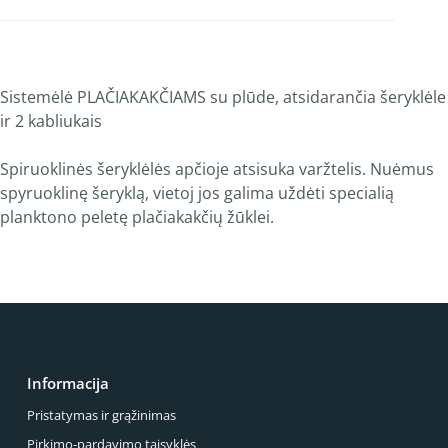
Sistemėlė PLAČIAKAKČIAMS su plūde, atsidarančia šeryklėle
ir 2 kabliukais
Spiruoklinės šeryklėlės apčioje atsisuka varžtelis. Nuėmus
spyruoklinę šeryklą, vietoj jos galima uždėti specialią
planktono peletę plačiakakčių žūklei.
Informacija
Pristatymas ir grąžinimas
Pirkimo-pardavimo taisyklės