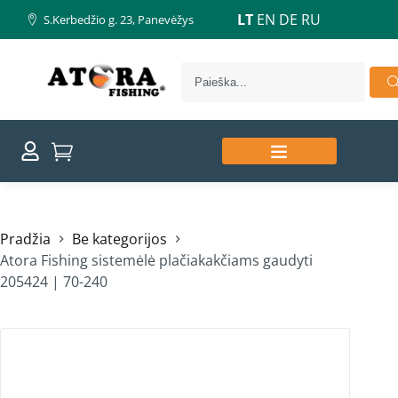
LT
EN
DE
RU
S.Kerbedžio g. 23, Panevėžys
Pradžia
Be kategorijos
Atora Fishing sistemėlė plačiakakčiams gaudyti
205424 | 70-240