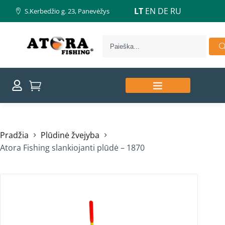
LT
EN
DE
RU
S.Kerbedžio g. 23, Panevėžys
Pradžia
Plūdinė žvejyba
Atora Fishing slankiojanti plūdė – 1870