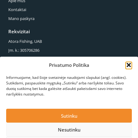
Apie mus
Kontaktai
Mano paskyra
Rekvizitai
Atora Fishing, UAB
Įm. k.: 305706286
PVM mok. k.: LT100013857614
Privatumo Politika
Reg. Adresas.: Sirupio g. 49-43, Panevėžys
Informuojame, kad šioje svetainėje naudojami slapukai (angl. cookies).
Mus galite rasti
Sutikdami, paspauskite mygtuką „Sutinku“ arba naršykite toliau. Savo
duotą sutikimą bet kada galėsite atšaukti pakeisdami savo interneto
S.Kerbedžio g. 23, Panevėžys
naršyklės nustatymus.
+370 678 03089
info@atorafishing.lt
Paskambinkite mums
Konsultacija
Sutinku
Nesutinku