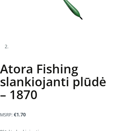
Atora Fishing
slankiojanti plūdė
– 1870
:
€
1.70
MSRP