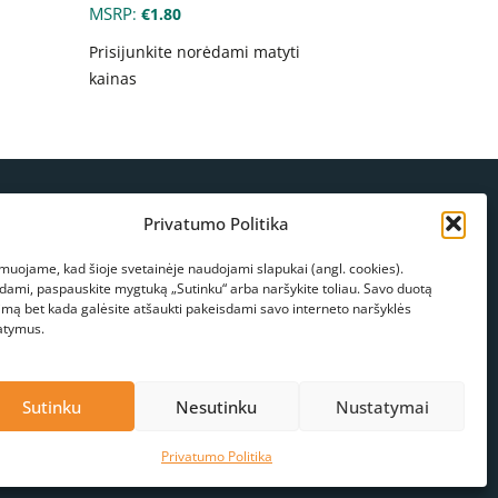
MSRP
:
€
1.80
Prisijunkite norėdami matyti
kainas
 rasti
Privatumo Politika
edžio g. 23, Panevėžys
muojame, kad šioje svetainėje naudojami slapukai (angl. cookies).
kdami, paspauskite mygtuką „Sutinku“ arba naršykite toliau. Savo duotą
 678 03089
info@atorafishing.lt
mbinkite mums
Konsultacija
kimą bet kada galėsite atšaukti pakeisdami savo interneto naršyklės
atymus.
Sutinku
Nesutinku
Nustatymai
Privatumo Politika