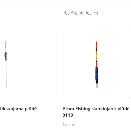
3g, 4g, 5g, 6g, 7g
 fiksuojama plūdė
Atora Fishing slankiojanti plūdė
0110
Turime