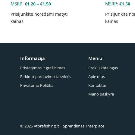
MSRP
MSRP
:
€
1.20
–
€
1.50
:
€
1.50
Prisijunkite norėdami matyti
Prisijunkite n
kainas
kainas
Informacija
Meniu
Pristatymas ir grąžinimas
Prekių katalogas
Pirkimo-pardavimo taisyklės
Apie mus
Privatumo Politika
Kontaktai
Mano paskyra
© 2026 Atorafishing.lt | Sprendimas:
Interplace