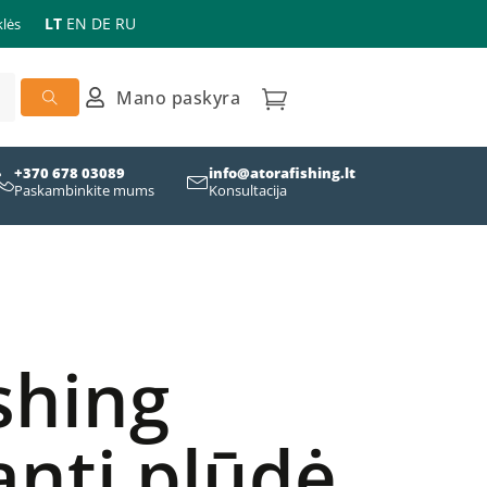
LT
EN
DE
RU
lės
Mano paskyra
+370 678 03089
info@atorafishing.lt
Paskambinkite mums
Konsultacija
shing
anti plūdė