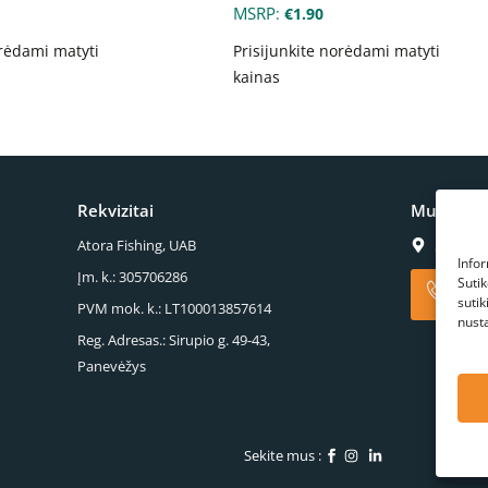
MSRP
:
€
1.90
orėdami matyti
Prisijunkite norėdami matyti
kainas
Rekvizitai
Mus galite
S.Kerb
Atora Fishing, UAB
Infor
Įm. k.: 305706286
Suti
+370
Paska
suti
PVM mok. k.: LT100013857614
nust
Reg. Adresas.: Sirupio g. 49-43,
Panevėžys
Sekite mus :