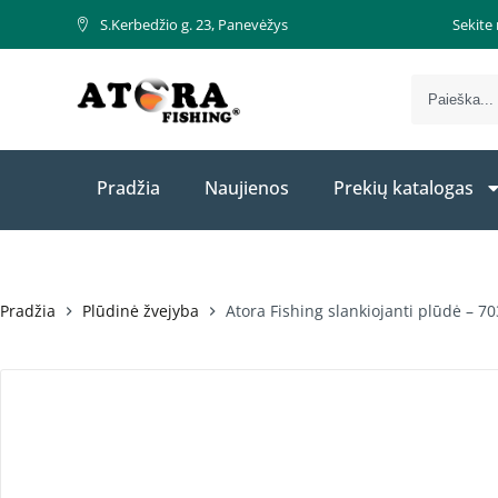
S.Kerbedžio g. 23, Panevėžys
Sekite
Pradžia
Naujienos
Prekių katalogas
Pradžia
Plūdinė žvejyba
Atora Fishing slankiojanti plūdė – 7