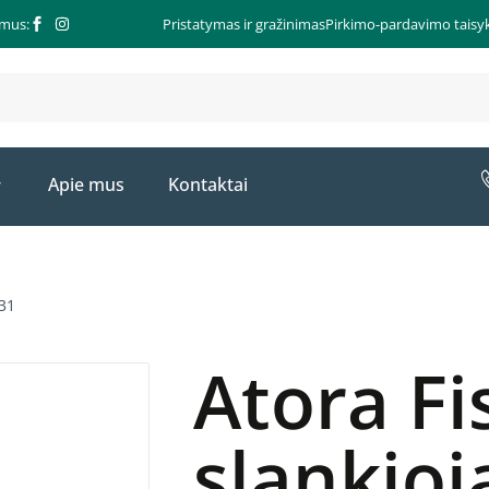
 mus:
Pristatymas ir gražinimas
Pirkimo-pardavimo taisyk
Apie mus
Kontaktai
031
Atora Fi
slankioj