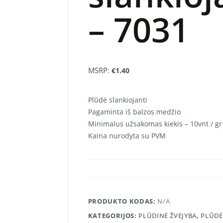
– 7031
MSRP
:
€
1.40
Plūdė slankiojanti
Pagaminta iš balzos medžio
Minimalus užsakomas kiekis – 10vnt / gr
Kaina nurodyta su PVM
PRODUKTO KODAS:
N/A
KATEGORIJOS:
PLŪDINĖ ŽVEJYBA
,
PLŪDĖ