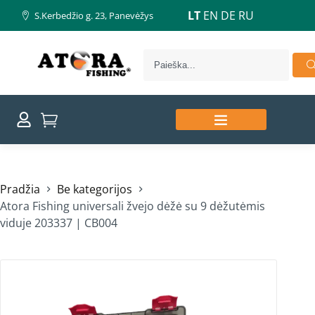
LT
EN
DE
RU
S.Kerbedžio g. 23, Panevėžys
Pradžia
Be kategorijos
Atora Fishing universali žvejo dėžė su 9 dėžutėmis
viduje 203337 | CB004