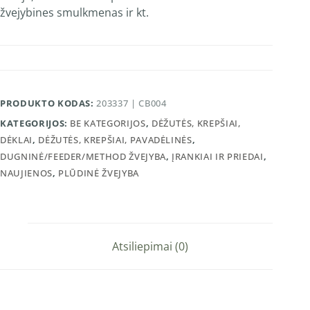
žvejybines smulkmenas ir kt.
PRODUKTO KODAS:
203337 | CB004
KATEGORIJOS:
BE KATEGORIJOS
,
DĖŽUTĖS, KREPŠIAI,
DĖKLAI
,
DĖŽUTĖS, KREPŠIAI, PAVADĖLINĖS
,
DUGNINĖ/FEEDER/METHOD ŽVEJYBA
,
ĮRANKIAI IR PRIEDAI
,
NAUJIENOS
,
PLŪDINĖ ŽVEJYBA
Atsiliepimai (0)