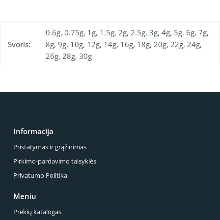
0.6g, 0.75g, 1g, 1.5g, 2g, 2.5g, 3g, 4g, 5g, 6g, 7g,
Svoris:
8g, 9g, 10g, 12g, 14g, 16g, 18g, 20g, 22g, 24g,
26g, 28g, 30g
Informacija
Pristatymas ir grąžinimas
Pirkimo-pardavimo taisyklės
Privatumo Politika
Meniu
Prekių katalogas