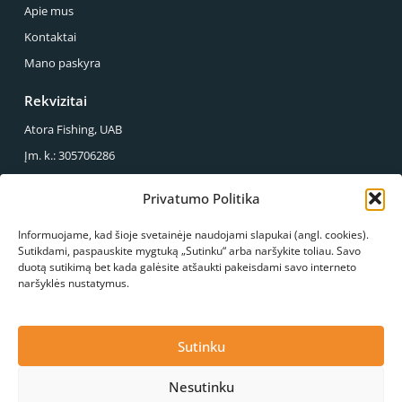
Apie mus
Kontaktai
Mano paskyra
Rekvizitai
Atora Fishing, UAB
Įm. k.: 305706286
PVM mok. k.: LT100013857614
Privatumo Politika
Reg. Adresas.: Sirupio g. 49-43, Panevėžys
Informuojame, kad šioje svetainėje naudojami slapukai (angl. cookies).
Mus galite rasti
Sutikdami, paspauskite mygtuką „Sutinku“ arba naršykite toliau. Savo
duotą sutikimą bet kada galėsite atšaukti pakeisdami savo interneto
S.Kerbedžio g. 23, Panevėžys
naršyklės nustatymus.
+370 678 03089
info@atorafishing.lt
Paskambinkite mums
Konsultacija
Sutinku
Nesutinku