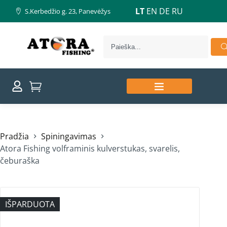
LT
EN
DE
RU
S.Kerbedžio g. 23, Panevėžys
Pradžia
Spiningavimas
Atora Fishing volframinis kulverstukas, svarelis,
čeburaška
IŠPARDUOTA