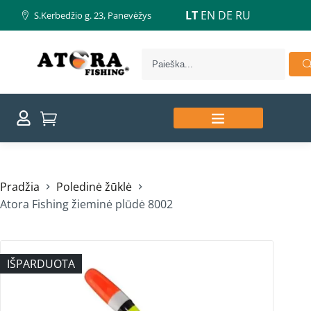
LT
EN
DE
RU
S.Kerbedžio g. 23, Panevėžys
Pradžia
Poledinė žūklė
Atora Fishing žieminė plūdė 8002
IŠPARDUOTA