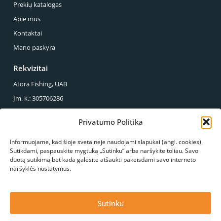
Prekių katalogas
Apie mus
Kontaktai
Mano paskyra
Rekvizitai
Atora Fishing, UAB
Įm. k.: 305706286
PVM mok. k.: LT100013857614
Privatumo Politika
Reg. Adresas.: Sirupio g. 49-43, Panevėžys
Informuojame, kad šioje svetainėje naudojami slapukai (angl. cookies).
Mus galite rasti
Sutikdami, paspauskite mygtuką „Sutinku“ arba naršykite toliau. Savo
duotą sutikimą bet kada galėsite atšaukti pakeisdami savo interneto
S.Kerbedžio g. 23, Panevėžys
naršyklės nustatymus.
+370 678 03089
info@atorafishing.lt
Paskambinkite mums
Konsultacija
Sutinku