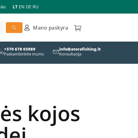
LT
EN
DE
RU
lės
Mano paskyra
+370 678 03089
info@atorafishing.lt
Paskambinkite mums
Konsultacija
ės kojos
dei