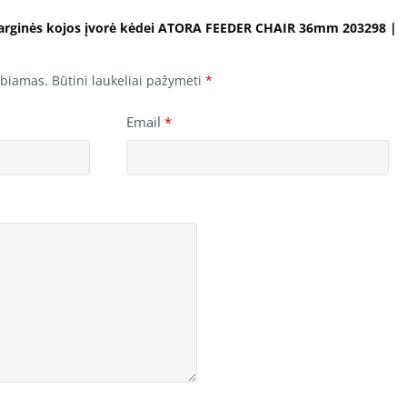
sarginės kojos įvorė kėdei ATORA FEEDER CHAIR 36mm 203298 |
lbiamas.
Būtini laukeliai pažymėti
*
Email
*