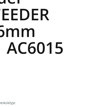
FEEDER
36mm
| AC6015
eikslėlyje