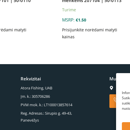
101 | 50-0110
menkėms 207104 | 50-0113
Turime
MSRP
:
€
1.50
orėdami matyti
Prisijunkite norėdami matyti
kainas
Rekvizitai
Mus galite
S.Kerb
Atora Fishing, UAB
Infor
Įm. k.: 305706286
Suti
+370
Paska
suti
PVM mok. k.: LT100013857614
nust
Reg. Adresas.: Sirupio g. 49-43,
Panevėžys