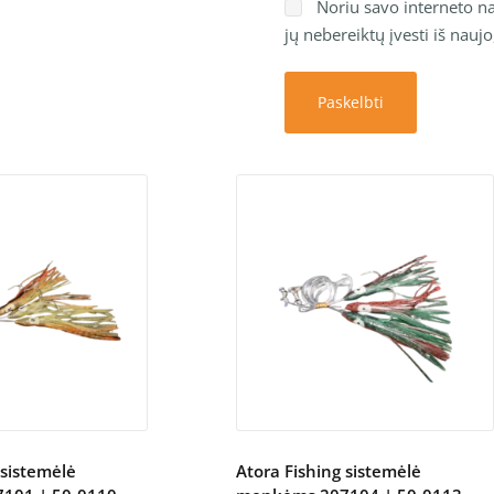
Noriu savo interneto nar
jų nebereiktų įvesti iš nauj
Paskelbti
 sistemėlė
Atora Fishing sistemėlė