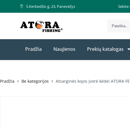
S.Kerbedžio g. 23, Panevėžys
Sekite
Pradžia
Naujienos
Prekių katalogas
Pradžia
Be kategorijos
Atsarginės kojos įvorė kėdei ATORA