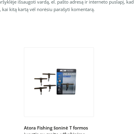
šyklėje išsaugoti vardą, el. pašto adresą ir interneto puslapį, kad
o, kai kitą kartą vėl norėsiu parašyti komentarą.
Atora Fishing šoninė T formos