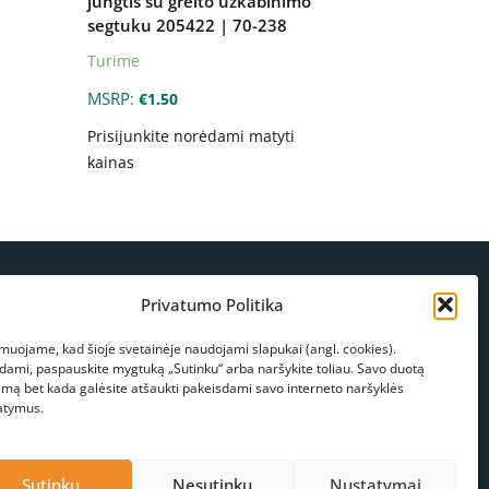
jungtis su greito užkabinimo
segtuku 205422 | 70-238
Turime
MSRP
:
€
1.50
Prisijunkite norėdami matyti
kainas
 rasti
Privatumo Politika
edžio g. 23, Panevėžys
muojame, kad šioje svetainėje naudojami slapukai (angl. cookies).
kdami, paspauskite mygtuką „Sutinku“ arba naršykite toliau. Savo duotą
 678 03089
info@atorafishing.lt
mbinkite mums
Konsultacija
kimą bet kada galėsite atšaukti pakeisdami savo interneto naršyklės
atymus.
Sutinku
Nesutinku
Nustatymai