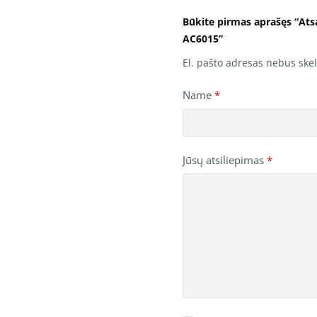
Būkite pirmas aprašęs “At
AC6015”
El. pašto adresas nebus ske
Name
*
Jūsų atsiliepimas
*