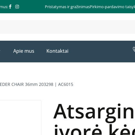
 mus:
Pristatymas ir gražinimas
Pirkimo-pardavimo taisyk
Apie mus
Kontaktai
 FEEDER CHAIR 36mm 203298 | AC6015
Atsargin
įvorė kė