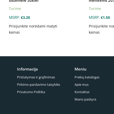
sistemėlė žūklei
menkėms 207
Turime
Turime
MSRP
MSRP
:
€
3.20
:
€
1.50
Prisijunkite norėdami matyti
Prisijunkite n
kainas
kainas
Informacija
Meniu
Pristatymas ir grąžinimas
Prekių katalogas
Pirkimo-pardavimo taisyklės
Apie mus
Privatumo Politika
Kontaktai
Mano paskyra