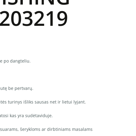
 203219
e po dangteliu.
ėžutę be pertvarų.
s turinys išliks sausas net ir lietui lyjant.
atosi kas yra sudėtaviduje.
sesuarams, šerykloms ar dirbtiniams masalams