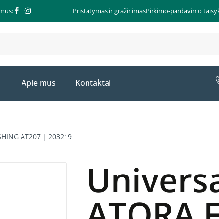
 mus:
Pristatymas ir gražinimas
Pirkimo-pardavimo taisyk
Apie mus
Kontaktai
ISHING AT207 | 203219
Universa
ATORA F