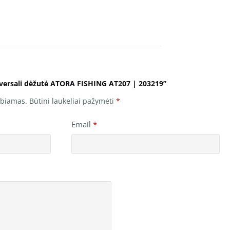
iversali dėžutė ATORA FISHING AT207 | 203219”
lbiamas.
Būtini laukeliai pažymėti
*
Email
*