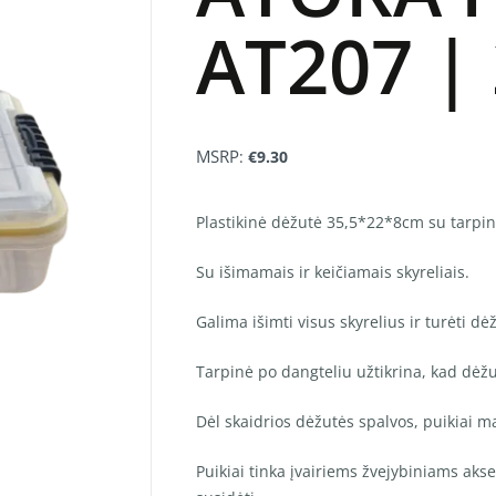
AT207 |
MSRP
:
€
9.30
Plastikinė dėžutė 35,5*22*8cm su tarpin
Su išimamais ir keičiamais skyreliais.
Galima išimti visus skyrelius ir turėti d
Tarpinė po dangteliu užtikrina, kad dėžutė
Dėl skaidrios dėžutės spalvos, puikiai m
Puikiai tinka įvairiems žvejybiniams ak