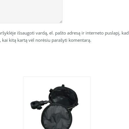
šyklėje išsaugoti vardą, el. pašto adresą ir interneto puslapį, kad
o, kai kitą kartą vėl norėsiu parašyti komentarą.