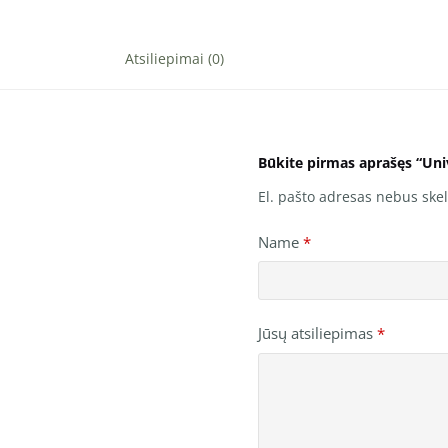
Atsiliepimai (0)
Būkite pirmas aprašęs “Un
El. pašto adresas nebus ske
Name
*
Jūsų atsiliepimas
*