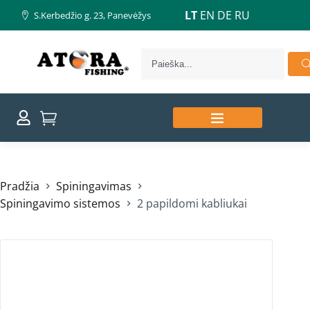
LT
EN
DE
RU
S.Kerbedžio g. 23, Panevėžys
Pradžia
Spiningavimas
Spiningavimo sistemos
2 papildomi kabliukai