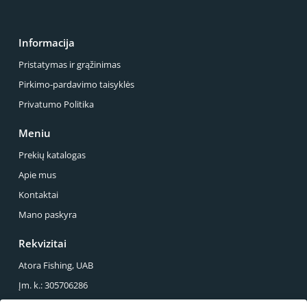
Informacija
Pristatymas ir grąžinimas
Pirkimo-pardavimo taisyklės
Privatumo Politika
Meniu
Prekių katalogas
Apie mus
Kontaktai
Mano paskyra
Rekvizitai
Atora Fishing, UAB
Įm. k.: 305706286
PVM mok. k.: LT100013857614