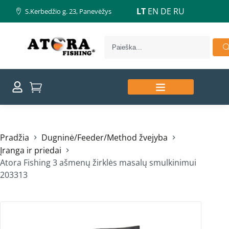
LT
EN
DE
RU
S.Kerbedžio g. 23, Panevėžys
Pradžia
Dugninė/Feeder/Method žvejyba
Įranga ir priedai
Atora Fishing 3 ašmenų žirklės masalų smulkinimui
203313