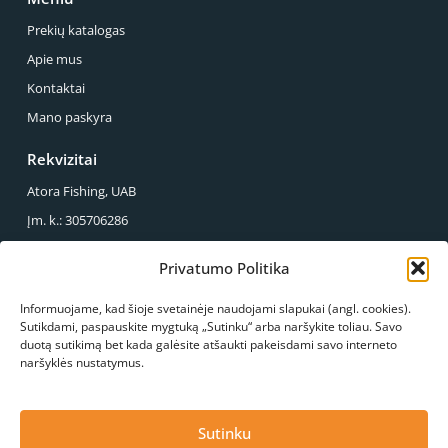
Prekių katalogas
Apie mus
Kontaktai
Mano paskyra
Rekvizitai
Atora Fishing, UAB
Įm. k.: 305706286
PVM mok. k.: LT100013857614
Privatumo Politika
Reg. Adresas.: Sirupio g. 49-43, Panevėžys
Informuojame, kad šioje svetainėje naudojami slapukai (angl. cookies).
Mus galite rasti
Sutikdami, paspauskite mygtuką „Sutinku“ arba naršykite toliau. Savo
duotą sutikimą bet kada galėsite atšaukti pakeisdami savo interneto
S.Kerbedžio g. 23, Panevėžys
naršyklės nustatymus.
+370 678 03089
info@atorafishing.lt
Paskambinkite mums
Konsultacija
Sutinku