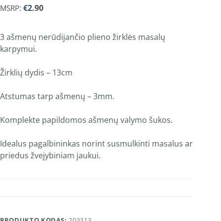
:
€
2.90
MSRP
3 ašmenų nerūdijančio plieno žirklės masalų
karpymui.
Žirklių dydis – 13cm
Atstumas tarp ašmenų – 3mm.
Komplekte papildomos ašmenų valymo šukos.
Idealus pagalbininkas norint susmulkinti masalus ar
priedus žvejybiniam jaukui.
PRODUKTO KODAS:
203313