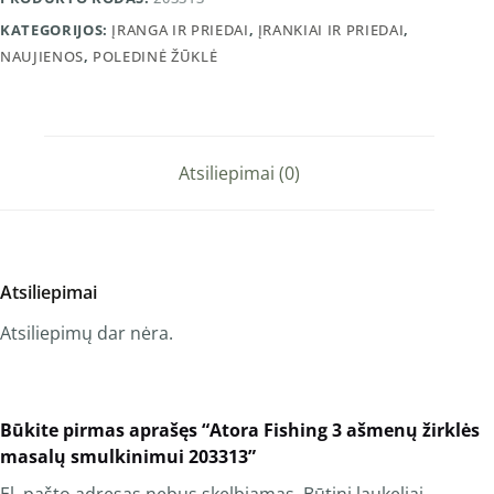
KATEGORIJOS:
ĮRANGA IR PRIEDAI
,
ĮRANKIAI IR PRIEDAI
,
NAUJIENOS
,
POLEDINĖ ŽŪKLĖ
Atsiliepimai (0)
Atsiliepimai
Atsiliepimų dar nėra.
Būkite pirmas aprašęs “Atora Fishing 3 ašmenų žirklės
masalų smulkinimui 203313”
El. pašto adresas nebus skelbiamas.
Būtini laukeliai