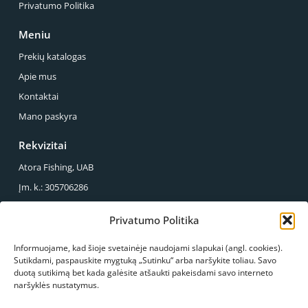
Privatumo Politika
Meniu
Prekių katalogas
Apie mus
Kontaktai
Mano paskyra
Rekvizitai
Atora Fishing, UAB
Įm. k.: 305706286
PVM mok. k.: LT100013857614
Privatumo Politika
Reg. Adresas.: Sirupio g. 49-43, Panevėžys
Informuojame, kad šioje svetainėje naudojami slapukai (angl. cookies).
Mus galite rasti
Sutikdami, paspauskite mygtuką „Sutinku“ arba naršykite toliau. Savo
duotą sutikimą bet kada galėsite atšaukti pakeisdami savo interneto
S.Kerbedžio g. 23, Panevėžys
naršyklės nustatymus.
+370 678 03089
info@atorafishing.lt