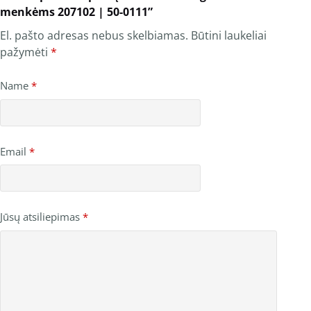
menkėms 207102 | 50-0111”
El. pašto adresas nebus skelbiamas.
Būtini laukeliai
pažymėti
*
Name
*
Email
*
Jūsų atsiliepimas
*