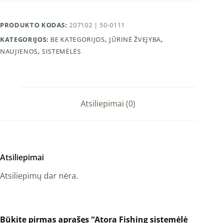
PRODUKTO KODAS:
207102 | 50-0111
KATEGORIJOS:
BE KATEGORIJOS
,
JŪRINĖ ŽVEJYBA
,
NAUJIENOS
,
SISTEMĖLĖS
Atsiliepimai (0)
Atsiliepimai
Atsiliepimų dar nėra.
Būkite pirmas aprašęs “Atora Fishing sistemėlė