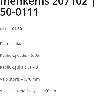
menkėms 207102 |
50-0111
:
€
1.50
MSRP
Kalmariukui.
Kabliukų dydis – 5/0#
Kabliukų skaičius – 3
Valo storis – 0,70 mm
Visas sistemėlės ilgis – 160 cm