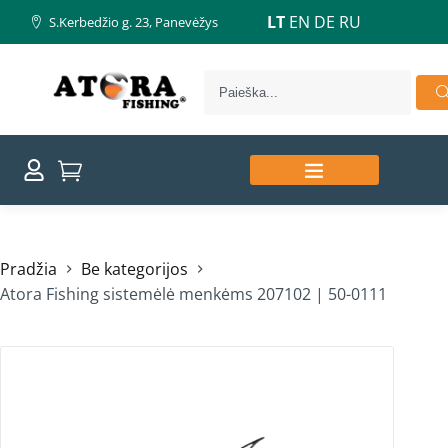
LT
EN
DE
RU
S.Kerbedžio g. 23, Panevėžys
Pradžia
Be kategorijos
Atora Fishing sistemėlė menkėms 207102 | 50-0111