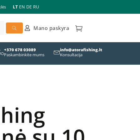
LT
EN
DE
RU
lės
Mano paskyra
+370 678 03089
info@atorafishing.lt
Paskambinkite mums
Konsultacija
shing
inė su 10