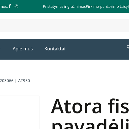
 mus:
Pristatymas ir gražinimas
Pirkimo-pardavimo taisyk
Apie mus
Kontaktai
ų 203066 | AT950
Atora fi
pavadėl