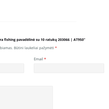
ra fishing pavadėlinė su 10 ratukų 203066 | AT950”
lbiamas.
Būtini laukeliai pažymėti
*
Email
*