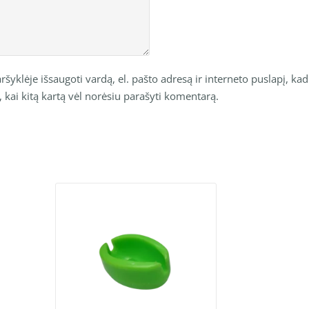
šyklėje išsaugoti vardą, el. pašto adresą ir interneto puslapį, kad
o, kai kitą kartą vėl norėsiu parašyti komentarą.