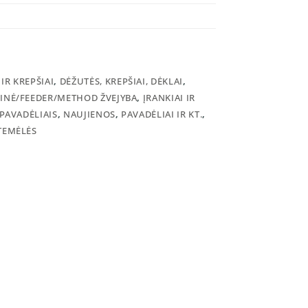
IR KREPŠIAI
,
DĖŽUTĖS, KREPŠIAI, DĖKLAI
,
INĖ/FEEDER/METHOD ŽVEJYBA
,
ĮRANKIAI IR
 PAVADĖLIAIS
,
NAUJIENOS
,
PAVADĖLIAI IR KT.
,
TEMĖLĖS