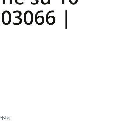
203066 |
vejybų