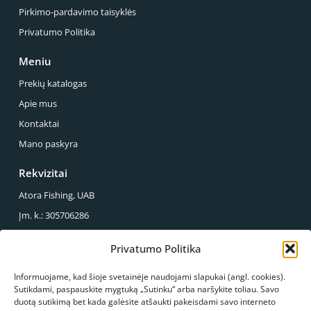
Pirkimo-pardavimo taisyklės
Privatumo Politika
Meniu
Prekių katalogas
Apie mus
Kontaktai
Mano paskyra
Rekvizitai
Atora Fishing, UAB
Įm. k.: 305706286
PVM mok. k.: LT100013857614
Privatumo Politika
Reg. Adresas.: Sirupio g. 49-43, Panevėžys
Informuojame, kad šioje svetainėje naudojami slapukai (angl. cookies).
Mus galite rasti
Sutikdami, paspauskite mygtuką „Sutinku“ arba naršykite toliau. Savo
duotą sutikimą bet kada galėsite atšaukti pakeisdami savo interneto
S.Kerbedžio g. 23, Panevėžys