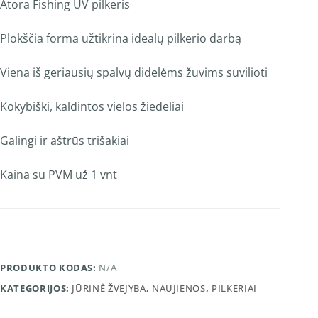
Atora Fishing UV pilkeris
Plokščia forma užtikrina idealų pilkerio darbą
Viena iš geriausių spalvų didelėms žuvims suvilioti
Kokybiški, kaldintos vielos žiedeliai
Galingi ir aštrūs trišakiai
Kaina su PVM už 1 vnt
PRODUKTO KODAS:
N/A
KATEGORIJOS:
JŪRINĖ ŽVEJYBA
,
NAUJIENOS
,
PILKERIAI