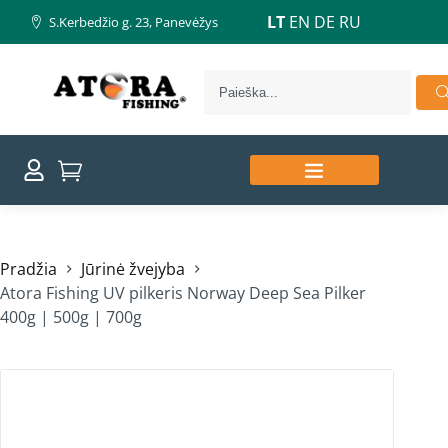
LT
EN
DE
RU
S.Kerbedžio g. 23, Panevėžys
Pradžia
Jūrinė žvejyba
Atora Fishing UV pilkeris Norway Deep Sea Pilker
400g | 500g | 700g